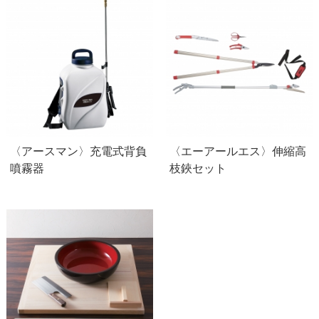
〈アースマン〉充電式背負
〈エーアールエス〉伸縮高
噴霧器
枝鋏セット